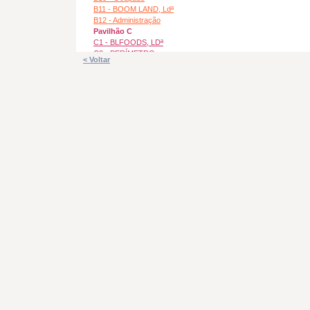
B11 - BOOM LAND, Ldª
B12 - Administração
Pavilhão C
C1 - BLFOODS, LDª
C2 - PERÍMETRO
< Voltar
SUPLENTE, LDª
C3 - LEADPRO, LDª
C4 - BLFOODS, LDª
C5 - TORRESLAND
C6 - PRÁTICOS
C7 - Oficina Damil
C8 - UNIBRAPO,LDª
C9 - OesteCanos, Ldª
C10 - OesteCanos, Ldª
C11 - Castro&Matias, Ldª
C12 - Indisponivel
C13 - Indisponivel
C14 - R REBOCAR, LDª
C15 - MEDIA21, LDª
C16 - Castro&Matias, Ldª
C17 - Kontra Produções
Pavilhão D
D1 - ONZE DO SEIS, S.A.
D2 - ONZE DO SEIS, S.A.
D3 - ONZE DO SEIS, S.A.
D4 - Ocupado
D5 - BOOM LAND, Ldª
D6 - DILBUILDER, LDª