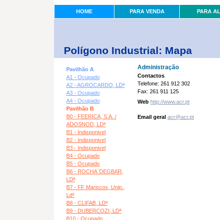
HOME
PARA VENDA
PARA A
Polígono Industrial: Mapa
Administração
Pavilhão A
Contactos
A1 - Ocupado
Telefone: 261 912 302
A2 - AGROCARDO, LDª
Fax: 261 911 125
A3 - Ocupado
A4 - Ocupado
Web
http://www.acr.pt
Pavilhão B
B0 - FEERICA, S.A. /
Email geral
acr@acr.pt
ADOSNOD, LDª
B1 - Indisponivel
B2 - Indisponivel
B3 - Indisponivel
B4 - Ocupado
B5 - Ocupado
B6 - ROCHA`DEGBAR,
LDª
B7 - FF Mariscos, Unip.,
Ldª
B8 - CLIFAB, LDª
B9 - DUBERCOZI, LDª
B10 - Ocupado